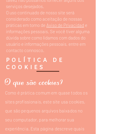
talvez não possamos fornecer alguns dos
serviços desejados.
O uso continuado de nosso site será
considerado como aceitação de nossas
práticas em torno de
Aviso de Privacidad
e
informações pessoais. Se você tiver alguma
dúvida sobre como lidamos com dados do
usuário e informações pessoais, entre em
contacto connosco.
POLÍTICA DE
COOKIES
O que são cookies?
Como é prática comum em quase todos os
sites profissionais, este site usa cookies,
que são pequenos arquivos baixados no
seu computador, para melhorar sua
experiência. Esta página descreve quais