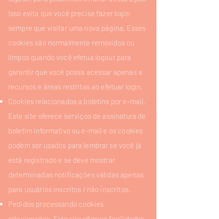
Isso evita que você precise fazer login
sempre que visitar uma nova página. Esses
cookies são normalmente removidos ou
limpos quando você efetua logout para
garantir que você possa acessar apenas a
recursos e áreas restritas ao efetuar login.
Cookies relacionados a boletins por e-mail.
Este site oferece serviços de assinatura de
boletim informativo ou e-mail e os cookies
podem ser usados ​​para lembrar se você já
está registrado e se deve mostrar
determinadas notificações válidas apenas
para usuários inscritos / não inscritos.
Pedidos processando cookies
relacionados. Este site oferece facilidades