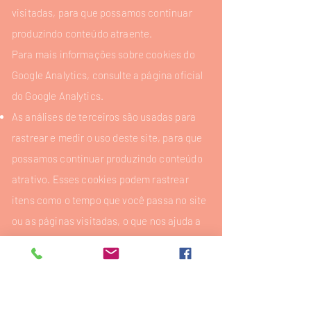
visitadas, para que possamos continuar
produzindo conteúdo atraente.
Para mais informações sobre cookies do
Google Analytics, consulte a página oficial
do Google Analytics.
As análises de terceiros são usadas para
rastrear e medir o uso deste site, para que
possamos continuar produzindo conteúdo
atrativo. Esses cookies podem rastrear
itens como o tempo que você passa no site
ou as páginas visitadas, o que nos ajuda a
entender como podemos melhorar o site
para você.
Periodicamente, testamos novos recursos
e fazemos alterações subtis na maneira