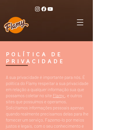
POLÍTICA DE
PRIVACIDADE
A sua privacidade é importante para nós. É
política do Flamy respeitar a sua privacidade
em relação a qualquer informação sua que
possamos coletar no site
Flamy
, e outros
sites que possuímos e operamos.
Solicitamos informações pessoais apenas
quando realmente precisamos delas para lhe
fornecer um serviço. Fazemo-lo por meios
justos e legais, com o seu conhecimento e