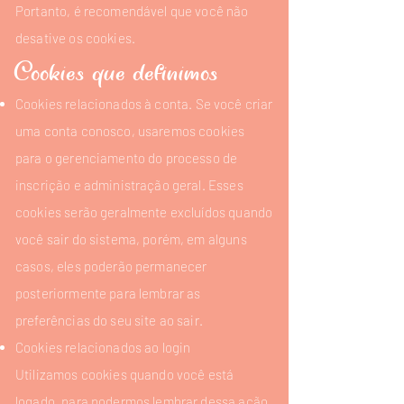
Portanto, é recomendável que você não
desative os cookies.
Cookies que definimos
Cookies relacionados à conta.
Se você criar
uma conta conosco, usaremos cookies
para o gerenciamento do processo de
inscrição e administração geral. Esses
cookies serão geralmente excluídos quando
você sair do sistema, porém, em alguns
casos, eles poderão permanecer
posteriormente para lembrar as
preferências do seu site ao sair.
Cookies relacionados ao login
Utilizamos cookies quando você está
logado, para podermos lembrar dessa ação.