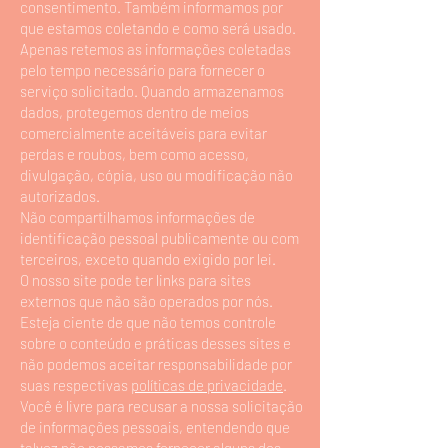
consentimento. Também informamos por
que estamos coletando e como será usado.
Apenas retemos as informações coletadas
pelo tempo necessário para fornecer o
serviço solicitado. Quando armazenamos
dados, protegemos dentro de meios
comercialmente aceitáveis ​​para evitar
perdas e roubos, bem como acesso,
divulgação, cópia, uso ou modificação não
autorizados.
Não compartilhamos informações de
identificação pessoal publicamente ou com
terceiros, exceto quando exigido por lei.
O nosso site pode ter links para sites
externos que não são operados por nós.
Esteja ciente de que não temos controle
sobre o conteúdo e práticas desses sites e
não podemos aceitar responsabilidade por
suas respectivas
políticas de privacidade
.
Você é livre para recusar a nossa solicitação
de informações pessoais, entendendo que