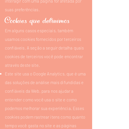
interagir com uma página for afetada por
suas preferências.
Cookies que definimos
Em alguns casos especiais, também
usamos cookies fornecidos por terceiros
confiáveis. A seção a seguir detalha quais
cookies de terceiros você pode encontrar
através deste site.
Este site usa o Google Analytics, que é uma
das soluções de análise mais difundidas e
confiáveis ​​da Web, para nos ajudar a
entender como você usa o site e como
podemos melhorar sua experiência. Esses
cookies podem rastrear itens como quanto
tempo você gasta no site e as páginas