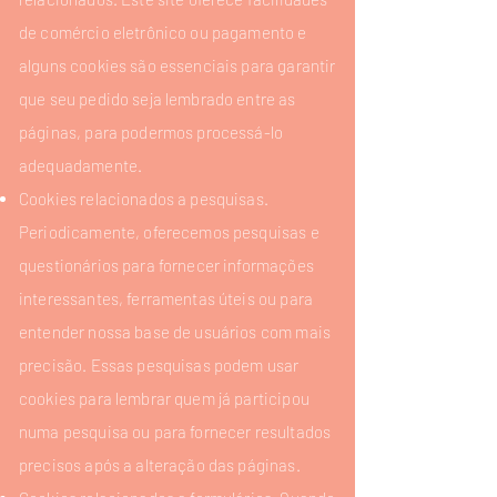
de comércio eletrônico ou pagamento e
alguns cookies são essenciais para garantir
que seu pedido seja lembrado entre as
páginas, para podermos processá-lo
adequadamente.
Cookies relacionados a pesquisas.
Periodicamente, oferecemos pesquisas e
questionários para fornecer informações
interessantes, ferramentas úteis ou para
entender nossa base de usuários com mais
precisão. Essas pesquisas podem usar
cookies para lembrar quem já participou
numa pesquisa ou para fornecer resultados
precisos após a alteração das páginas.