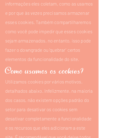
informações eles coletam, como as usamos
e por que às vezes precisamos armazenar
esses cookies. Também compartilharemos
como você pode impedir que esses cookies
sejam armazenados, no entanto, isso pode
fazer o downgrade ou ‘quebrar’ certos
elementos da funcionalidade do site.
Como usamos os cookies?
Utilizamos cookies por vários motivos,
detalhados abaixo. Infelizmente, na maioria
dos casos, não existem opções padrão do
setor para desativar os cookies sem
desativar completamente a funcionalidade
e os recursos que eles adicionam a este
site. É recomendável que você deixe todos